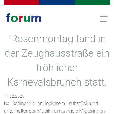
Menschen in Arbeit
Dienstleistungen für Unternehm
Assistenz z
Direkt zur Navigation springen
Direkt zum Inhalt springen
"Rosenmontag fand in
der Zeughausstraße ein
fröhlicher
Karnevalsbrunch statt.
17.02.2026
Bei Berliner Ballen, leckerem Frühstück und
unterhaltender Musik kamen viele Mieterinnen