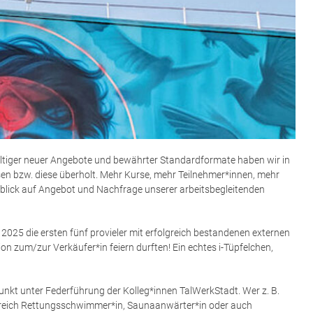
ältiger neuer Angebote und bewährter Standardformate haben wir in
sen bzw. diese überholt. Mehr Kurse, mehr Teilnehmer*innen, mehr
Hinblick auf Angebot und Nachfrage unserer arbeitsbegleitenden
 2025 die ersten fünf provieler mit erfolgreich bestandenen externen
on zum/zur Verkäufer*in feiern durften! Ein echtes i-Tüpfelchen,
nkt unter Federführung der Kolleg*innen TalWerkStadt. Wer z. B.
m Bereich Rettungsschwimmer*in, Saunaanwärter*in oder auch