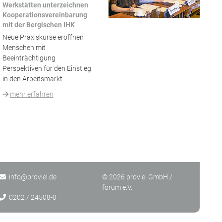
Werkstätten unterzeichnen
Kooperationsvereinbarung
mit der Bergischen IHK
Neue Praxiskurse eröffnen
Menschen mit
Beeinträchtigung
Perspektiven für den Einstieg
in den Arbeitsmarkt
mehr erfahren
info@
proviel.de
© 2026 proviel GmbH /
forum e.V.
0202 / 24508-0