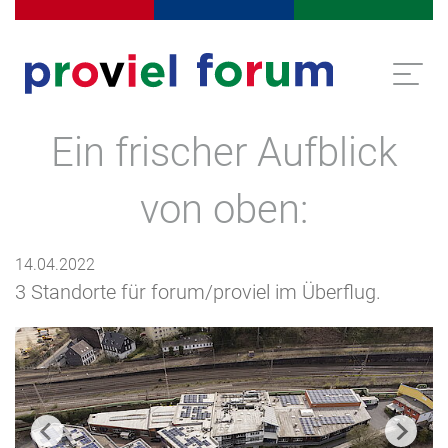
Menschen in Arbeit
Dienstleistungen für Unternehm
Assistenz z
Direkt zur Navigation springen
Direkt zum Inhalt springen
Ein frischer Aufblick
von oben:
14.04.2022
3 Standorte für forum/proviel im Überflug.