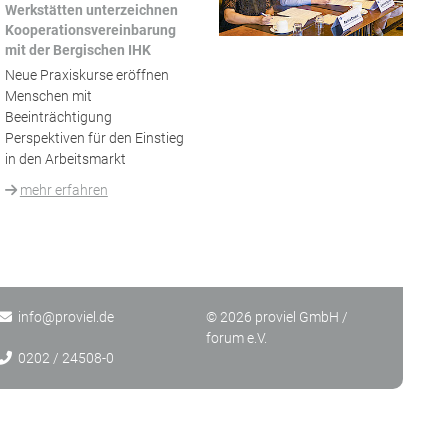
Werkstätten unterzeichnen
Kooperationsvereinbarung
mit der Bergischen IHK
Neue Praxiskurse eröffnen
Menschen mit
Beeinträchtigung
Perspektiven für den Einstieg
in den Arbeitsmarkt
mehr erfahren
info@
proviel.de
© 2026 proviel GmbH /
forum e.V.
0202 / 24508-0