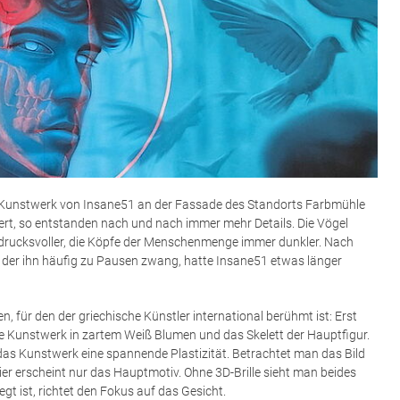
as Kunstwerk von Insane51 an der Fassade des Standorts Farbmühle
iert, so entstanden nach und nach immer mehr Details. Die Vögel
drucksvoller, die Köpfe der Menschenmenge immer dunkler. Nach
der ihn häufig zu Pausen zwang, hatte Insane51 etwas länger
, für den der griechische Künstler international berühmt ist: Erst
te Kunstwerk in zartem Weiß Blumen und das Skelett der Hauptfigur.
t das Kunstwerk eine spannende Plastizität. Betrachtet man das Bild
pier erscheint nur das Hauptmotiv. Ohne 3D-Brille sieht man beides
gt ist, richtet den Fokus auf das Gesicht.