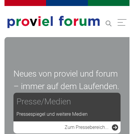
Menschen in Arbeit
Dienstleistungen für Unternehm
Assistenz z
Direkt zur Navigation springen
Direkt zum Inhalt springen
Suche
Aktuelles
Neues von proviel und forum
– immer auf dem Laufenden.
Presse/Medien
Pressespiegel und weitere Medien
Zum Pressebereich...